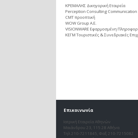
ΚΡΕΜΑΛΗΣ Δικηγορική Εταιρεία
Perception Consulting Communication
CMT προοπτική
WOW Group Α.Ε.
VISIONWARE Εφαρμοσμένη Πληροφορικ
ΚΕΓΜ Τουριστικές & Συνεδριακές Επιχε
Επικοινωνία
Ιατρική Εταιρεία Αθηνών
Μαιάνδρου 23, 115 28 Αθήνα
Τηλ 210-7211845, Φαξ 210-7215082