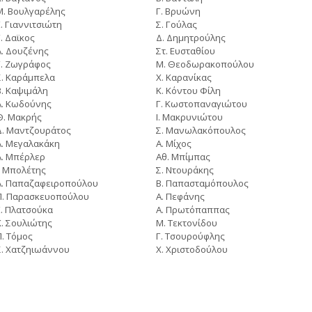
Μ. Βουλγαρέλης
Γ. Βρυώνη
Ε. Γιαννιτσιώτη
Σ. Γούλας
Γ. Δαϊκος
Δ. Δημητρούλης
Α. Δουζένης
Στ. Ευσταθίου
Γ. Ζωγράφος
Μ. Θεοδωρακοπούλου
Σ. Καράμπελα
Χ. Καρανίκας
Β. Καψιμάλη
Κ. Κόντου Φίλη
Α. Κωδούνης
Γ. Κωστοπαναγιώτου
Θ. Μακρής
Ι. Μακρυνιώτου
Δ. Μαντζουράτος
Σ. Μανωλακόπουλος
Α. Μεγαλακάκη
Α. Μίχος
Α. Μπέρλερ
Αθ. Μπίμπας
Ι. Μπολέτης
Σ. Ντουράκης
Α. Παπαζαφειροπούλου
Β. Παπασταμόπουλος
Π. Παρασκευοπούλου
Α. Πεφάνης
Ε. Πλατσούκα
Α. Πρωτόπαππας
Κ. Σουλιώτης
Μ. Τεκτονίδου
Π. Τόμος
Γ. Τσουρούφλης
Σ. Χατζηιωάννου
Χ. Χριστοδούλου