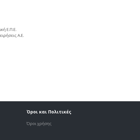
ή Ε.Π.Ε.
ιρήσεις Α.Ε.
Όροι και Πολιτικές
Όροι χρήσης