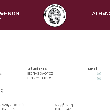
 ΑΘΗΝΩΝ
ATHENS
5
Ειδικότητα
Email
ς
ΒΙΟΠΑΘΟΛΟΓΟΣ
ΓΕΝΙΚΟΣ ΙΑΤΡΟΣ
ες
Α. Αναγνωσταρά
Χ. Αρβανίτη
Κ. Βαγιανός
Β. Βανταλή