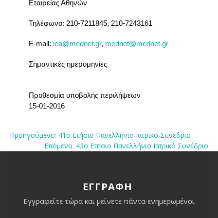
Εταιρείας Αθηνών
Τηλέφωνο: 210-7211845, 210-7243161
E-mail:
iea@mednet.gr
,
mednet@mednet.gr
Σημαντικές ημερομηνίες
Προθεσμία υποβολής περιλήψεων
15-01-2016
Προηγούμενο: 41ο Ετήσιο Πανελλήνιο Ιατρικό Συνέδριο
Επόμενο: 43ο Ετήσιο Πανελλήνιο Ιατρικό Συνέδριο
ΕΓΓΡΑΦΗ
Εγγραφείτε τώρα και μείνετε πάντα ενημερωμένοι