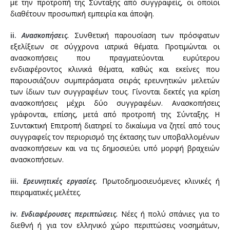
με την προτροπή της Σύνταξης από συγγραφείς, οι οποίοι
διαθέτουν προσωπική εμπειρία και άποψη.
38ο ΕΤΗΣΙΟ ΠΑΝΕΛΛΗΝΙΟ ΙΑΤΡΙΚΟ ΣΥΝΕΔΡΙΟ
ii.
Ανασκοπήσεις.
Συνθετική παρουσίαση των πρόσφατων
37ο ΕΤΗΣΙΟ ΠΑΝΕΛΛΗΝΙΟ ΙΑΤΡΙΚΟ ΣΥΝΕΔΡΙΟ
εξελίξεων σε σύγχρονα ιατρικά θέματα. Προτιμώνται οι
ανασκοπήσεις που πραγματεύονται ευρύτερου
36ο ΕΤΗΣΙΟ ΠΑΝΕΛΛΗΝΙΟ ΙΑΤΡΙΚΟ ΣΥΝΕΔΡΙΟ
ενδιαφέροντος κλινικά θέματα, καθώς και εκείνες που
παρουσιάζουν συμπεράσματα σειράς ερευνητικών μελετών
35ο ΕΤΗΣΙΟ ΠΑΝΕΛΛΗΝΙΟ ΙΑΤΡΙΚΟ ΣΥΝΕΔΡΙΟ
των ίδιων των συγγραφέων τους. Γίνονται δεκτές για κρίση
ανασκοπήσεις μέχρι δύο συγγραφέων. Ανασκοπήσεις
γράφονται, επίσης, μετά από προτροπή της Σύνταξης. Η
Συντακτική Επιτροπή διατηρεί το δικαίωμα να ζητεί από τους
συγγραφείς τον περιορισμό της έκτασης των υποβαλλομένων
ανασκοπήσεων και να τις δημοσιεύει υπό μορφή βραχειών
ανασκοπήσεων.
iii.
Ερευνητικές εργασίες.
Πρωτοδημοσιευόμενες κλινικές ή
πειραματικές μελέτες.
iv.
Ενδιαφέρουσες περιπτώσεις.
Νέες ή πολύ σπάνιες για το
διεθνή ή για τον ελληνικό χώρο περιπτώσεις νοσημάτων,