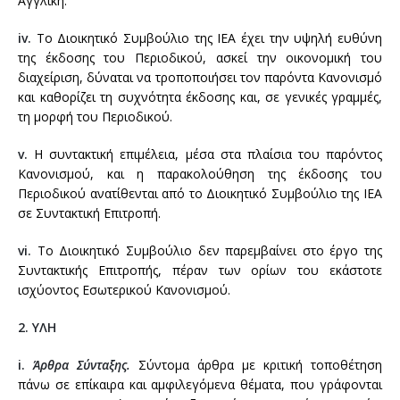
Αγγλική.
ΕΠΙΚΟΙΝΩΝΙΑ
48ο Ετήσιο Πανελλήνιο Ιατρικό Συνέδριο
ΒΑΣΙΚΕΣ ΑΡΧΕΣ ΚΑΙ ΚΑΤΕΥΘΥΝΣΕΙΣ
ΥΠΟΒΟΛΗ ΕΡΓΑΣΙΩΝ
ΔΡΑΣΕΙΣ ΣΥΛΛΟΓΩΝ ΑΣΘΕΝΩΝ
ΣΥΝΔΕΣΗ ΣΤΟ ΔΙΚΤΥΟ
iv.
Το Διοικητικό Συμβούλιο της ΙΕΑ έχει την υψηλή ευθύνη
της έκδοσης του Περιοδικού, ασκεί την οικονομική του
47ο Ετήσιο Πανελλήνιο Ιατρικό Συνέδριο
2η Ετήσια συνάντηση για την ιατρική Εκπαίδευση στην
ΣΥΝΤΑΚΤΙΚΗ ΕΠΙΤΡΟΠΗ
PATIENTS IN POWER
διαχείριση, δύναται να τροποποιήσει τον παρόντα Κανονισμό
Ελλάδα
και καθορίζει τη συχνότητα έκδοσης και, σε γενικές γραμμές,
46o ΕΤΗΣΙΟ ΠΑΝΕΛΛΗΝΙΟ ΙΑΤΡΙΚΟ ΣΥΝΕΔΡΙΟ
ΚΡΙΤΕΣ
ΟΙ ΑΣΘΕΝΕΙΣ ΜΠΟΡΟΥΝ ΝΑ ΒΟΗΘΗΣΟΥΝ
τη μορφή του Περιοδικού.
45o ΕΤΗΣΙΟ ΠΑΝΕΛΛΗΝΙΟ ΙΑΤΡΙΚΟ ΣΥΝΕΔΡΙΟ
ΑΛΛΕΣ ΔΡΑΣΕΙΣ
ΚΑΝΟΝΙΣΜΟΣ
v.
Η συντακτική επιμέλεια, μέσα στα πλαίσια του παρόντος
Κανονισμού, και η παρακολούθηση της έκδοσης του
44ο ΕΤΗΣΙΟ ΠΑΝΕΛΛΗΝΙΟ ΙΑΤΡΙΚΟ ΣΥΝΕΔΡΙΟ
ΣΥΝΔΡΟΜΕΣ
Περιοδικού ανατίθενται από το Διοικητικό Συμβούλιο της ΙΕΑ
σε Συντακτική Επιτροπή.
43ο ΕΤΗΣΙΟ ΠΑΝΕΛΛΗΝΙΟ ΙΑΤΡΙΚΟ ΣΥΝΕΔΡΙΟ
ΑΡΧΕΙΑ ΕΛΛΗΝΙΚΗΣ ΙΑΤΡΙΚΗΣ
vi.
Το Διοικητικό Συμβούλιο δεν παρεμβαίνει στο έργο της
42ο ΕΤΗΣΙΟ ΠΑΝΕΛΛΗΝΙΟ ΙΑΤΡΙΚΟ ΣΥΝΕΔΡΙΟ
ΚΛΙΝΙΚΟΕΡΓΑΣΤΗΡΙΑΚΕΣ ΣΥΖΗΤΗΣΕΙΣ
Συντακτικής Επιτροπής, πέραν των ορίων του εκάστοτε
ισχύοντος Εσωτερικού Κανονισμού.
41ο ΕΤΗΣΙΟ ΠΑΝΕΛΛΗΝΙΟ ΙΑΤΡΙΚΟ ΣΥΝΕΔΡΙΟ
ΕΠΙΚΟΙΝΩΝΙΑ
2. ΥΛΗ
40o ΕΤΗΣΙΟ ΠΑΝΕΛΛΗΝΙΟ ΙΑΤΡΙΚΟ ΣΥΝΕΔΡΙΟ
i.
Άρθρα Σύνταξης.
Σύντομα άρθρα με κριτική τοποθέτηση
πάνω σε επίκαιρα και αμφιλεγόμενα θέματα, που γράφονται
39ο ΕΤΗΣΙΟ ΠΑΝΕΛΛΗΝΙΟ ΙΑΤΡΙΚΟ ΣΥΝΕΔΡΙΟ