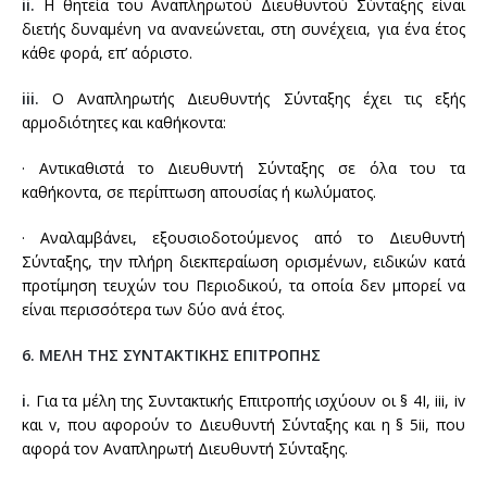
ii.
Η θητεία του Αναπληρωτού Διευθυντού Σύνταξης είναι
διετής δυναμένη να ανανεώνεται, στη συνέχεια, για ένα έτος
κάθε φορά, επ’ αόριστο.
iii.
Ο Αναπληρωτής Διευθυντής Σύνταξης έχει τις εξής
αρμοδιότητες και καθήκοντα:
· Αντικαθιστά το Διευθυντή Σύνταξης σε όλα του τα
καθήκοντα, σε περίπτωση απουσίας ή κωλύματος.
· Αναλαμβάνει, εξουσιοδοτούμενος από το Διευθυντή
Σύνταξης, την πλήρη διεκπεραίωση ορισμένων, ειδικών κατά
προτίμηση τευχών του Περιοδικού, τα οποία δεν μπορεί να
είναι περισσότερα των δύο ανά έτος.
6. ΜΕΛΗ ΤΗΣ ΣΥΝΤΑΚΤΙΚΗΣ ΕΠΙΤΡΟΠΗΣ
i.
Για τα μέλη της Συντακτικής Επιτροπής ισχύουν οι § 4I, iii, iv
και v, που αφορούν το Διευθυντή Σύνταξης και η § 5ii, που
αφορά τον Αναπληρωτή Διευθυντή Σύνταξης.