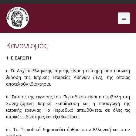
Search
Κανονισμός
1. ΕΙΣΑΓΩΓΗ
ΕΤΑΙΡΕΙΑ
i.
Τα Αρχεία Ελληνικής Ιατρικής είναι η επίσημη επιστημονική
ΕΠΙΣ
ΔΙΟΙΚΗΤΙΚΟ ΣΥΜΒΟΥΛΙΟ
έκδοση της Ιατρικής Εταιρείας Αθηνών (ΙΕΑ), της οποίας
αποτελούν ιδιοκτησία.
ΛΟΙΠΕΣ ΕΚΔΗΛΩΣΕΙΣ
ΕΠΙΤΡΟΠΗ MEDNET
52ο Ετήσιο Πανελλήνιο Ιατρικό Συνέδριο
ii.
Σκοπός της έκδοσης του Περιοδικού είναι η συμβολή στη
Συνεχιζόμενη Ιατρική Εκπαίδευση και η προαγωγή της
ΑΡΧΕΙΑ ΕΛΛΗΝΙΚΗΣ ΙΑΤΡΙΚΗΣ
ΚΑΤΑΣΤΑΤΙΚΟ
51ο Ετήσιο Πανελλήνιο Ιατρικό Συνέδριο
ΔΙΑΔΙΚΤΥΑΚΑ ΜΑΘΗΜΑΤΑ
ιατρικής έρευνας. Το Περιοδικό απευθύνεται σε όλες τις
ιατρικές ειδικότητες και εξειδικεύσεις.
ΓΙΑ ΑΣΘΕΝΕΙΣ
ΤΑΥΤΟΤΗΤΑ
50ο Ετήσιο Πανελλήνιο Ιατρικό Συνέδριο
ΗΜΕΡΙΔΑ ΤΗΛΕΪΑΤΡΙΚΗΣ
ΤΡΕΧΟΝ ΤΕΥΧΟΣ
iii.
Το Περιοδικό δημοσιεύει άρθρα στην Ελληνική και στην
ΓΙΑ ΓΙΑΤΡΟΥΣ
49ο Ετήσιο Πανελλήνιο Ιατρικό Συνέδριο
ΔΙΗΜΕΡΙΔΑ ΝΕΥΡΟΛΟΓΙΑΣ 2018
ΠΡΟΗΓΟΥΜΕΝΑ ΤΕΥΧΗ
ΘΕΡΑΠΕΥΤΙΚΗ ΣΥΜΜΑΧΙΑ