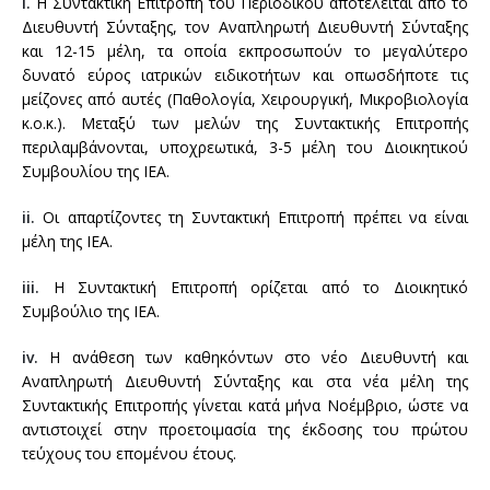
i.
Η Συντακτική Επιτροπή του Περιοδικού αποτελείται από το
Διευθυντή Σύνταξης, τον Αναπληρωτή Διευθυντή Σύνταξης
και 12-15 μέλη, τα οποία εκπροσωπούν το μεγαλύτερο
δυνατό εύρος ιατρικών ειδικοτήτων και οπωσδήποτε τις
μείζονες από αυτές (Παθολογία, Χειρουργική, Μικροβιολογία
κ.ο.κ.). Μεταξύ των μελών της Συντακτικής Επιτροπής
περιλαμβάνονται, υποχρεωτικά, 3-5 μέλη του Διοικητικού
Συμβουλίου της ΙΕΑ.
ii.
Οι απαρτίζοντες τη Συντακτική Επιτροπή πρέπει να είναι
μέλη της ΙΕΑ.
iii.
Η Συντακτική Επιτροπή ορίζεται από το Διοικητικό
Συμβούλιο της ΙΕΑ.
iv.
Η ανάθεση των καθηκόντων στο νέο Διευθυντή και
Αναπληρωτή Διευθυντή Σύνταξης και στα νέα μέλη της
Συντακτικής Επιτροπής γίνεται κατά μήνα Νοέμβριο, ώστε να
αντιστοιχεί στην προετοιμασία της έκδοσης του πρώτου
τεύχους του επομένου έτους.