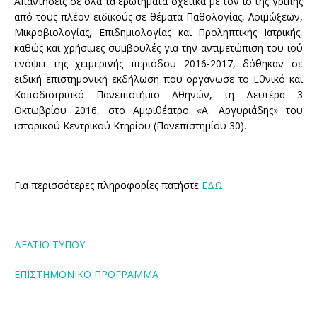
Απαντήσεις σε όλα τα ερωτήματα σχετικά με τον ιό της γρίπης
από τους πλέον ειδικούς σε θέματα Παθολογίας, Λοιμώξεων,
ΕΠΙΚΟΙΝΩΝΙΑ
48ο Ετήσιο Πανελλήνιο Ιατρικό Συνέδριο
ΥΠΟΒΟΛΗ ΕΡΓΑΣΙΩΝ
ΔΡΑΣΕΙΣ ΣΥΛΛΟΓΩΝ ΑΣΘΕΝΩΝ
ΣΥΝΔΕΣΗ ΣΤΟ ΔΙΚΤΥΟ
ΒΑΣΙΚΕΣ ΑΡΧΕΣ ΚΑΙ ΚΑΤΕΥΘΥΝΣΕΙΣ
Μικροβιολογίας, Επιδημιολογίας και Προληπτικής Ιατρικής,
καθώς και χρήσιμες συμβουλές για την αντιμετώπιση του ιού
47ο Ετήσιο Πανελλήνιο Ιατρικό Συνέδριο
ΣΥΝΤΑΚΤΙΚΗ ΕΠΙΤΡΟΠΗ
PATIENTS IN POWER
2η Ετήσια συνάντηση για την ιατρική Εκπαίδευση
ενόψει της χειμερινής περιόδου 2016-2017, δόθηκαν σε
στην Ελλάδα
ειδική επιστημονική εκδήλωση που οργάνωσε το Εθνικό και
46o ΕΤΗΣΙΟ ΠΑΝΕΛΛΗΝΙΟ ΙΑΤΡΙΚΟ ΣΥΝΕΔΡΙΟ
ΚΡΙΤΕΣ
ΟΙ ΑΣΘΕΝΕΙΣ ΜΠΟΡΟΥΝ ΝΑ ΒΟΗΘΗΣΟΥΝ
Καποδιστριακό Πανεπιστήμιο Αθηνών, τη Δευτέρα 3
Οκτωβρίου 2016, στο Αμφιθέατρο «Α. Αργυριάδης» του
45o ΕΤΗΣΙΟ ΠΑΝΕΛΛΗΝΙΟ ΙΑΤΡΙΚΟ ΣΥΝΕΔΡΙΟ
ΚΑΝΟΝΙΣΜΟΣ
ΑΛΛΕΣ ΔΡΑΣΕΙΣ
ιστορικού Κεντρικού Κτηρίου (Πανεπιστημίου 30).
44ο ΕΤΗΣΙΟ ΠΑΝΕΛΛΗΝΙΟ ΙΑΤΡΙΚΟ ΣΥΝΕΔΡΙΟ
ΣΥΝΔΡΟΜΕΣ
43ο ΕΤΗΣΙΟ ΠΑΝΕΛΛΗΝΙΟ ΙΑΤΡΙΚΟ ΣΥΝΕΔΡΙΟ
ΑΡΧΕΙΑ ΕΛΛΗΝΙΚΗΣ ΙΑΤΡΙΚΗΣ
Για περισσότερες πληροφορίες πατήστε
ΕΔΩ
42ο ΕΤΗΣΙΟ ΠΑΝΕΛΛΗΝΙΟ ΙΑΤΡΙΚΟ ΣΥΝΕΔΡΙΟ
ΚΛΙΝΙΚΟΕΡΓΑΣΤΗΡΙΑΚΕΣ ΣΥΖΗΤΗΣΕΙΣ
41ο ΕΤΗΣΙΟ ΠΑΝΕΛΛΗΝΙΟ ΙΑΤΡΙΚΟ ΣΥΝΕΔΡΙΟ
ΕΠΙΚΟΙΝΩΝΙΑ
ΔΕΛΤΙΟ ΤΥΠΟΥ
ΕΠΙΣΤΗΜΟΝΙΚΟ ΠΡΟΓΡΑΜΜΑ
40o ΕΤΗΣΙΟ ΠΑΝΕΛΛΗΝΙΟ ΙΑΤΡΙΚΟ ΣΥΝΕΔΡΙΟ
39ο ΕΤΗΣΙΟ ΠΑΝΕΛΛΗΝΙΟ ΙΑΤΡΙΚΟ ΣΥΝΕΔΡΙΟ